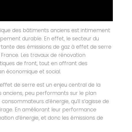
tique des bâtiments anciens est intimement
ppement durable. En effet, le secteur du
tante des émissions de gaz à effet de serre
France. Les travaux de rénovation
iques de front, tout en offrant des
an économique et social.
effet de serre est un enjeu central de la
s anciens, peu performants sur le plan
 consommateurs d’énergie, qu’il s’agisse de
airage. En améliorant leur performance
ation d’énergie, et donc les émissions de