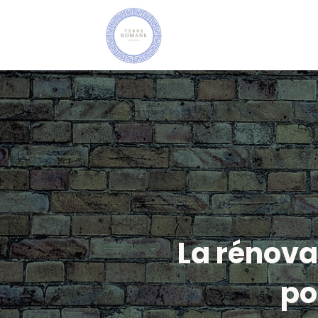
La rénova
po