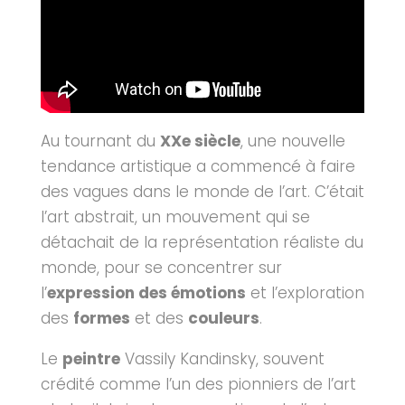
Au tournant du
XXe siècle
, une nouvelle
tendance artistique a commencé à faire
des vagues dans le monde de l’art. C’était
l’art abstrait, un mouvement qui se
détachait de la représentation réaliste du
monde, pour se concentrer sur
l’
expression des émotions
et l’exploration
des
formes
et des
couleurs
.
Le
peintre
Vassily Kandinsky, souvent
crédité comme l’un des pionniers de l’art