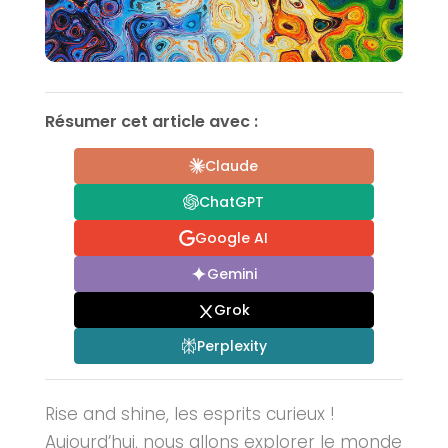
Résumer cet article avec :
Claude
ChatGPT
Google AI
Gemini
Grok
Perplexity
Rise and shine, les esprits curieux !
Aujourd’hui, nous allons explorer le monde