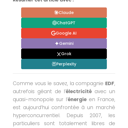
Claude
ChatGPT
Google AI
Gemini
Grok
Perplexity
Comme vous le savez, la compagnie
EDF
,
autrefois géant de l’
électricité
avec un
quasi-monopole sur l’
énergie
en France,
est aujourd’hui confrontée à un marché
hyperconcurrentiel. Depuis 2007, les
particuliers sont totalement libres de